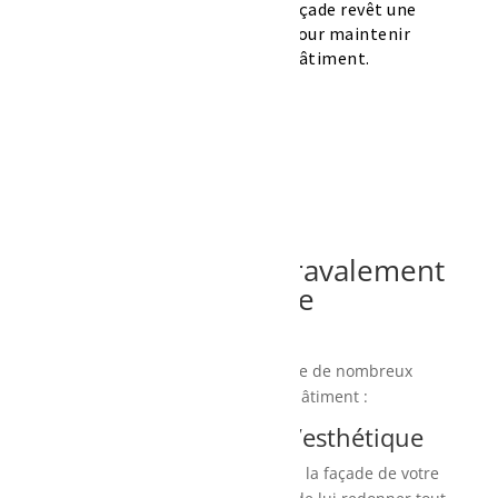
en été, le ravalement de façade revêt une
importance particulière pour maintenir
l’intégrité de votre bâtiment.
Les avantages du ravalement
de façade
Le ravalement de façade offre de nombreux
avantages pour votre bâtiment :
1. Amélioration de l’esthétique
En redonnant un coup de neuf à la façade de votre