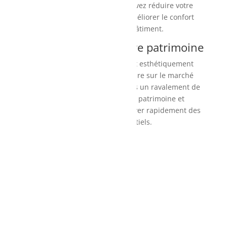
isolation thermique, vous pouvez réduire votre
consommation d’énergie et améliorer le confort
thermique de votre bâtiment.
4. Valorisation de votre patrimoine
Un bâtiment bien entretenu et esthétiquement
plaisant a une valeur supérieure sur le marché
immobilier. En investissant dans un ravalement de
façade, vous valorisez votre patrimoine et
augmentez ses chances de trouver rapidement des
acquéreurs potentiels.