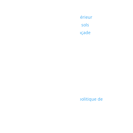
Peintures
Aménagement intérieur
Revêtements de sols
Ravalement de façade
Suivre
© tous droits réservés
plan du site
-
mentions légales
-
politique de
confidentialité
Site propulsé par
INOVA WEB