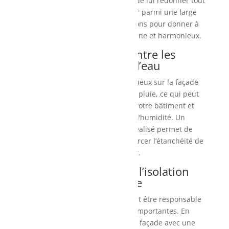
bâtiment, le ravalement permet de lui redonner tout
son attrait. Vous pouvez choisir parmi une large
gamme de couleurs et de finitions pour donner à
votre bâtiment un aspect moderne et harmonieux.
2. Protection contre les
infiltrations d’eau
Les fissures et les joints défectueux sur la façade
peuvent laisser passer l’eau de pluie, ce qui peut
endommager la structure de votre bâtiment et
provoquer des problèmes d’humidité. Un
ravalement de façade
bien réalisé permet de
colmater ces fissures et de renforcer l’étanchéité de
votre bâtiment.
3. Amélioration de l’isolation
thermique
Une façade en mauvais état peut être responsable
de déperditions de chaleur importantes. En
procédant à un ravalement de façade avec une