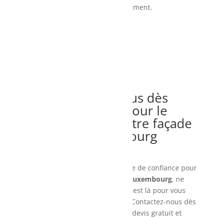
adaptés à votre bâtiment.
Contactez-nous dès
aujourd’hui pour le
ravalement de votre façade
au Luxembourg
Si vous recherchez une entreprise de confiance pour
le
ravalement de façade au Luxembourg
, ne
cherchez plus. Fenix Peinture est là pour vous
accompagner dans votre projet. Contactez-nous dès
aujourd’hui pour obtenir un devis gratuit et