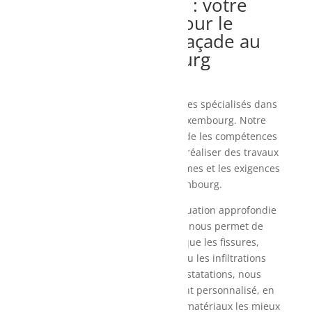
Fenix Peinture : votre
partenaire pour le
ravalement de façade au
Luxembourg
Chez Fenix Peinture, nous sommes spécialisés dans
le ravalement de façade au Luxembourg. Notre
équipe d’experts qualifiés possède les compétences
et l’expérience nécessaires pour réaliser des travaux
de qualité, en respectant les normes et les exigences
spécifiques du Luxembourg.
Nous commençons par une évaluation approfondie
de l’état de votre façade. Cela nous permet de
détecter les problèmes tels que les fissures,
l’effritement, les moisissures ou les infiltrations
d’eau. En fonction de ces constatations, nous
élaborons un plan de ravalement personnalisé, en
choisissant les techniques et les matériaux les mieux