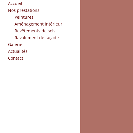
Accueil
Nos prestations
Peintures
Aménagement intérieur
Revêtements de sols
Ravalement de façade
Galerie
Actualités
Ravalement de
Contact
façade au
Luxembourg :
redonnez vie à votre
bâtiment
Le ravalement de façade est une
étape essentielle pour préserver la
beauté et la durabilité de votre