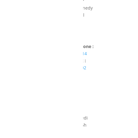
35 Rue John F.Kennedy
L-7327 Steinsel
Luxembourg
Numéro de téléphone :
+ 352 27 84 95 14
Numéro de fax :
+352 26 33 21 02
Voir l'adresse email
Lundi au vendredi
8h-12h / 13h-16h