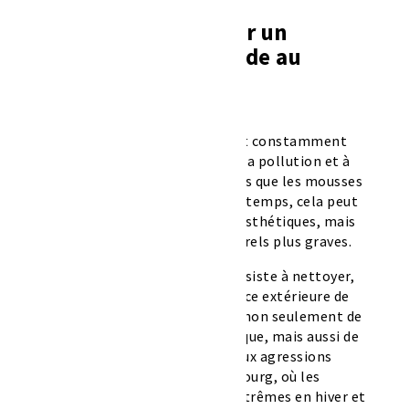
Pourquoi opter pour un
ravalement de façade au
Luxembourg ?
La façade d’un bâtiment est constamment
exposée aux intempéries, à la pollution et à
d’autres facteurs nuisibles tels que les mousses
et les champignons. Au fil du temps, cela peut
entraîner des dégradations esthétiques, mais
aussi des problèmes structurels plus graves.
Le ravalement de façade consiste à nettoyer,
réparer et protéger la surface extérieure de
votre bâtiment. Cela permet non seulement de
préserver son aspect esthétique, mais aussi de
renforcer sa résistance aux agressions
extérieures. Au Luxembourg, où les
températures peuvent être extrêmes en hiver et