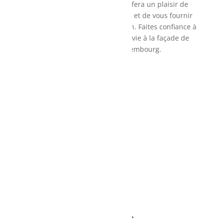
personnalisé. Notre équipe se fera un plaisir de
répondre à toutes vos questions et de vous fournir
les conseils dont vous avez besoin. Faites confiance à
notre expertise pour redonner vie à la façade de
votre bâtiment au Luxembourg.
Fenix Peinture