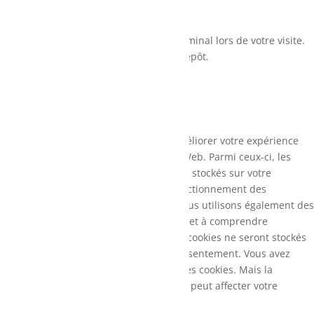
Ce site dépose des cookies sur votre terminal lors de votre visite.
Vous pouvez accepter ou refuser leur dépôt.
J'accepte
Je refuse
En savoir plus
Fermer
Ce site Web utilise des cookies pour améliorer votre expérience
pendant que vous naviguez sur le site Web. Parmi ceux-ci, les
cookies classés comme nécessaires sont stockés sur votre
navigateur car ils sont essentiels au fonctionnement des
fonctionnalités de base du site Web. Nous utilisons également des
cookies tiers qui nous aident à analyser et à comprendre
comment vous utilisez ce site Web. Ces cookies ne seront stockés
dans votre navigateur qu'avec votre consentement. Vous avez
également la possibilité de désactiver ces cookies. Mais la
désactivation de certains de ces cookies peut affecter votre
expérience de navigation.